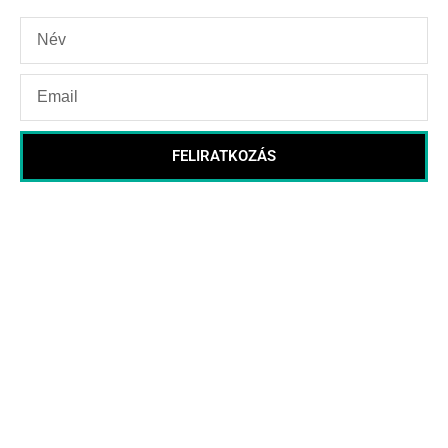
FELIRATKOZÁS
Nyitvatartás
Hétfő – Csütörtök 11:00 – 22:00
Péntek – Vasárnap – 11:00 – 22:00
E-mail:
info@pietropizzeria.hu