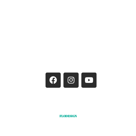
Tel: +36303708360
Home
Ételeink
Asztalfoglalás
Rendezvények
Rólunk
Karrier
Kapcsolat
Impresszum
Adatvédelem
Cookie Policy
Cookie Policy
Cookie Policy
FLODESIGN