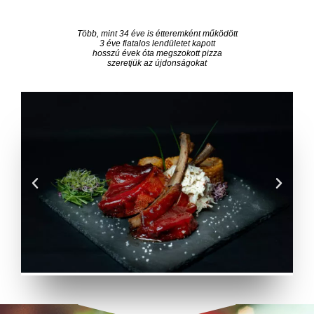
Több, mint 34 éve is étteremként működött
3 éve fiatalos lendületet kapott
hosszú évek óta megszokott pizza
szeretjük az újdonságokat