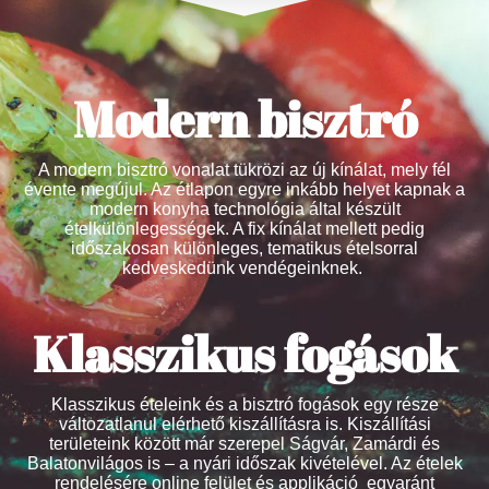
Modern bisztró
A modern bisztró vonalat tükrözi az új kínálat, mely fél
évente megújul. Az étlapon egyre inkább helyet kapnak a
modern konyha technológia által készült
ételkülönlegességek. A fix kínálat mellett pedig
időszakosan különleges, tematikus ételsorral
kedveskedünk vendégeinknek.
Klasszikus fogások
Klasszikus ételeink és a bisztró fogások egy része
változatlanul elérhető kiszállításra is. Kiszállítási
területeink között már szerepel Ságvár, Zamárdi és
Balatonvilágos is – a nyári időszak kivételével. Az ételek
rendelésére online felület és applikáció egyaránt