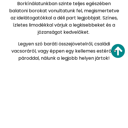
Borkínálatunkban szinte teljes egészében
balatoni borokat vonultatunk fel, megismertetve
az idelátogatókkal a déli part legjobbjait. Színes,
ízletes limodékkal várjuk a legkisebbeket és a
józanságot kedvelőket.
Legyen szó baráti összejövetelről, családi
vacsoráról, vagy éppen egy kellemes estéről a
pároddal, nálunk a legjobb helyen jártok!
Gluténmentesen vagy
laktózmentes étkezel?
Amennyiben gluténmentesen vagy