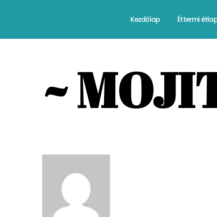
Kezdőlap
Éttermi étla
~ MOJI