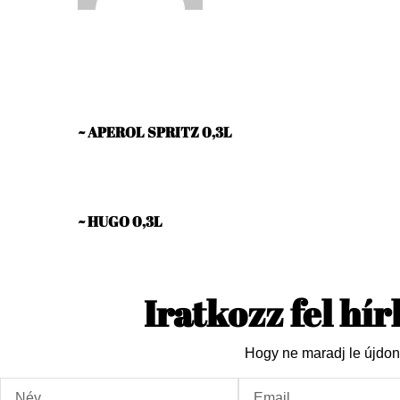
Dori
Previous
~ APEROL SPRITZ 0,3L
Next
~ HUGO 0,3L
Iratkozz fel hí
Hogy ne maradj le újdon