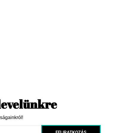
rlevelünkre
ságainkról!
FELIRATKOZÁS